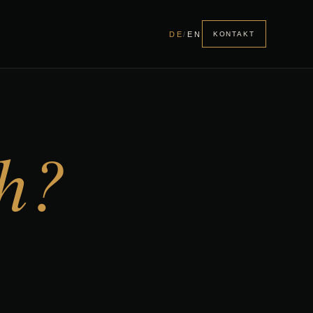
DE
/
EN
KONTAKT
h?